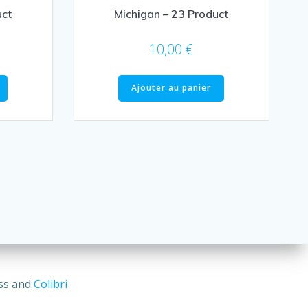
uct
Michigan – 23 Product
10,00
€
Ajouter au panier
ss and
Colibri