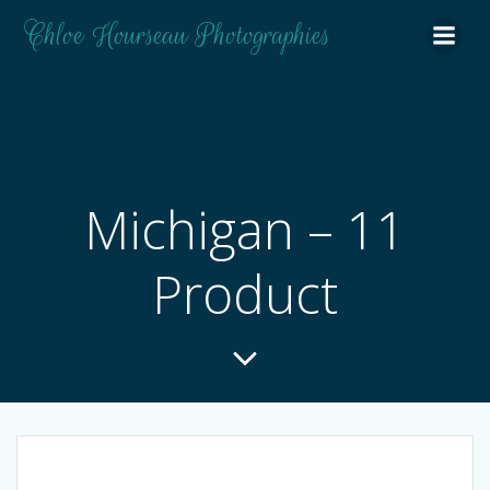
Aller
Chloe Hourseau Photographies
au
contenu
Michigan – 11
Product