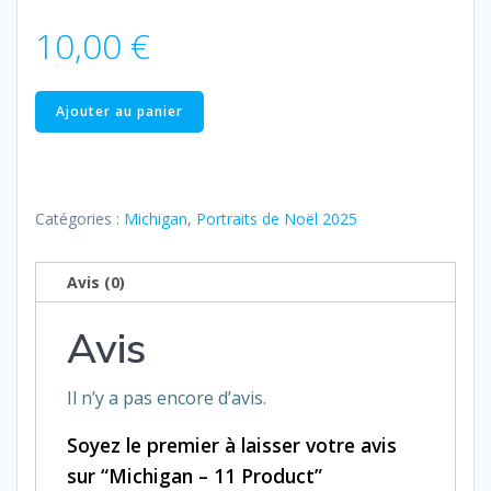
10,00
€
quantité
Ajouter au panier
de
Michigan
–
11
Catégories :
Michigan
,
Portraits de Noël 2025
Product
Avis (0)
Avis
Il n’y a pas encore d’avis.
Soyez le premier à laisser votre avis
sur “Michigan – 11 Product”