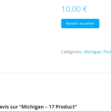
10,00
€
quantité
Ajouter au panier
de
Michigan
–
17
Catégories :
Michigan
,
Port
Product
 avis sur “Michigan – 17 Product”