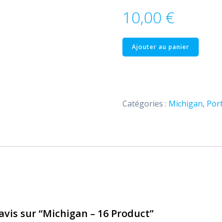
10,00
€
quantité
Ajouter au panier
de
Michigan
–
16
Catégories :
Michigan
,
Port
Product
 avis sur “Michigan – 16 Product”