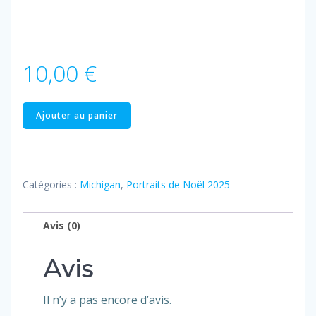
10,00
€
quantité
Ajouter au panier
de
Michigan
–
20
Catégories :
Michigan
,
Portraits de Noël 2025
Product
Avis (0)
Avis
Il n’y a pas encore d’avis.