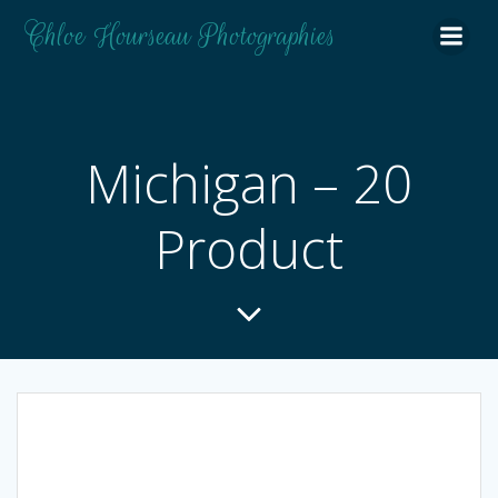
Aller
Chloe Hourseau Photographies
au
contenu
Michigan – 20
Product