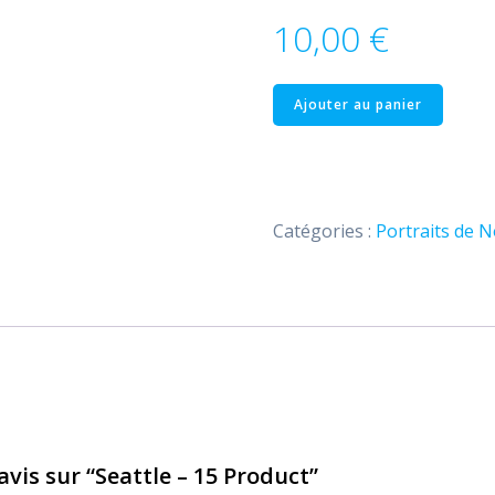
10,00
€
quantité
Ajouter au panier
de
Seattle
–
15
Catégories :
Portraits de N
Product
avis sur “Seattle – 15 Product”