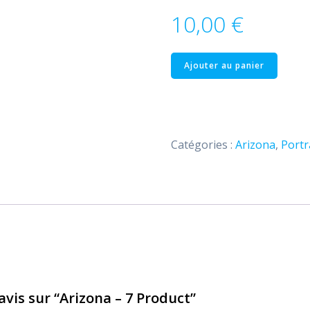
10,00
€
quantité
Ajouter au panier
de
Arizona
–
7
Catégories :
Arizona
,
Portr
Product
 avis sur “Arizona – 7 Product”