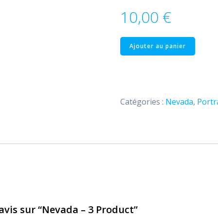
10,00
€
quantité
Ajouter au panier
de
Nevada
–
3
Catégories :
Nevada
,
Portr
Product
 avis sur “Nevada – 3 Product”