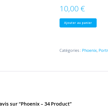
10,00
€
quantité
Ajouter au panier
de
Phoenix
–
34
Catégories :
Phoenix
,
Portr
Product
 avis sur “Phoenix – 34 Product”