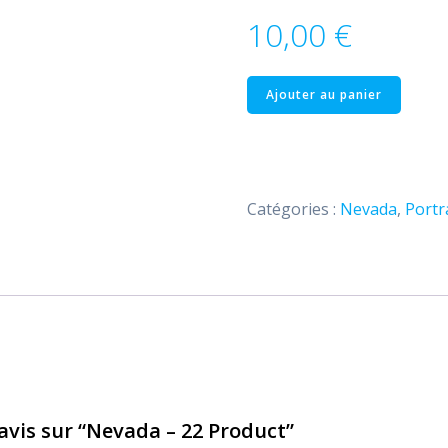
10,00
€
quantité
Ajouter au panier
de
Nevada
–
22
Catégories :
Nevada
,
Portr
Product
 avis sur “Nevada – 22 Product”