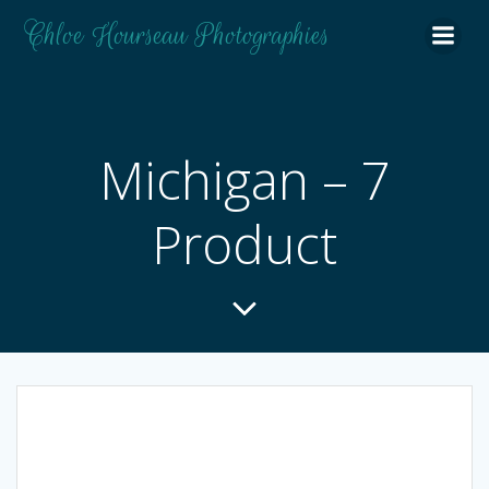
Aller
Chloe Hourseau Photographies
au
contenu
Michigan – 7
Product