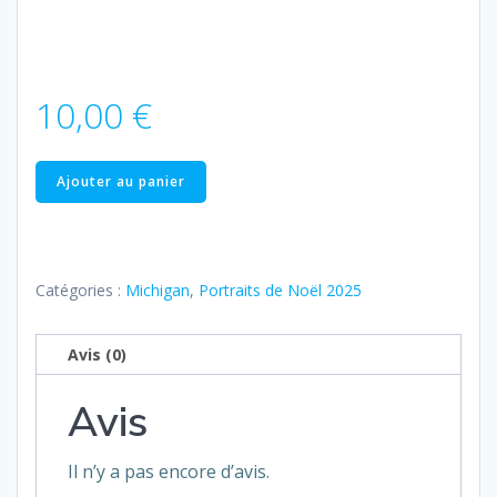
10,00
€
quantité
Ajouter au panier
de
Michigan
–
7
Catégories :
Michigan
,
Portraits de Noël 2025
Product
Avis (0)
Avis
Il n’y a pas encore d’avis.