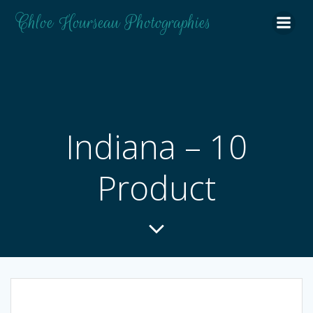
Aller
Chloe Hourseau Photographies
au
contenu
Indiana – 10
Product