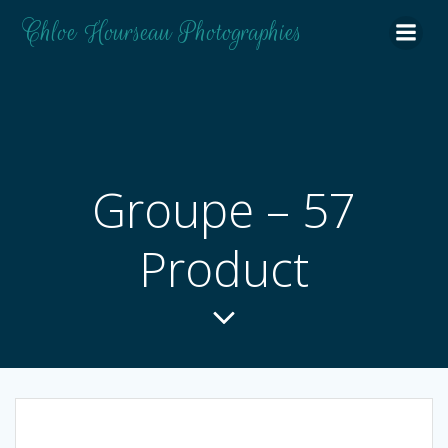
Aller
Chloe Hourseau Photographies
au
contenu
Groupe – 57
Product