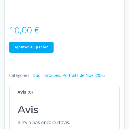
10,00
€
quantité
Ajouter au panier
de
Groupe
–
21
Catégories :
Duo - Groupes
,
Portraits de Noël 2025
Product
Avis (0)
Avis
Il n’y a pas encore d’avis.