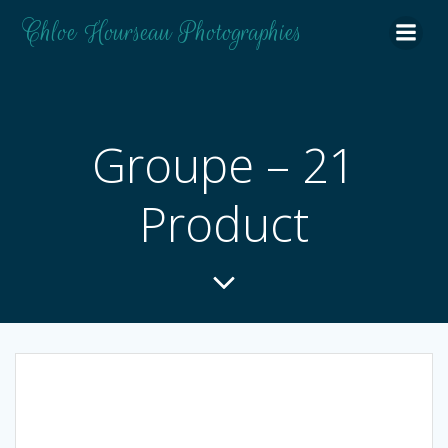
Aller
Chloe Hourseau Photographies
au
contenu
Groupe – 21
Product