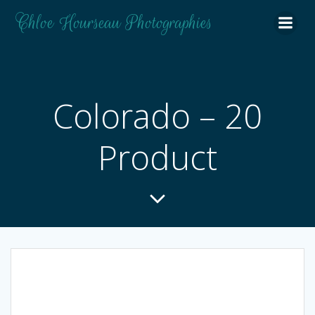
Aller
Chloe Hourseau Photographies
au
contenu
Colorado – 20
Product