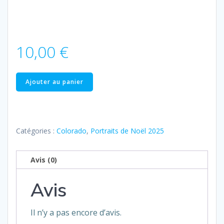
10,00
€
quantité
Ajouter au panier
de
Colorado
–
20
Catégories :
Colorado
,
Portraits de Noël 2025
Product
Avis (0)
Avis
Il n’y a pas encore d’avis.