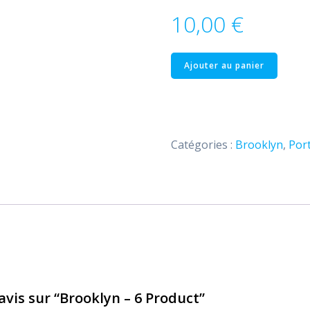
10,00
€
quantité
Ajouter au panier
de
Brooklyn
–
6
Catégories :
Brooklyn
,
Port
Product
 avis sur “Brooklyn – 6 Product”