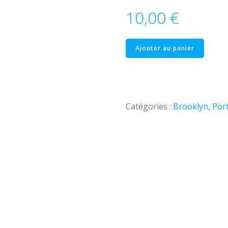
10,00
€
quantité
Ajouter au panier
de
Brooklyn
–
12
Catégories :
Brooklyn
,
Port
Product