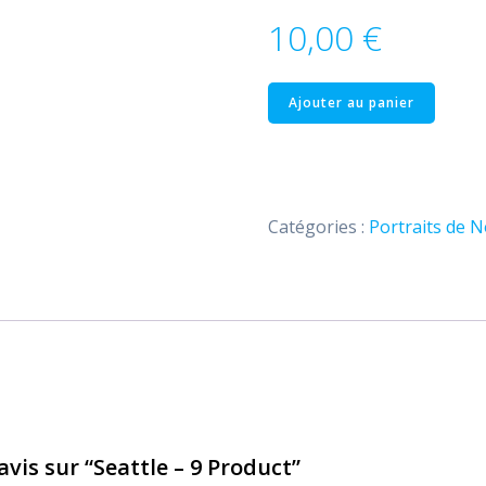
10,00
€
quantité
Ajouter au panier
de
Seattle
–
9
Catégories :
Portraits de N
Product
avis sur “Seattle – 9 Product”