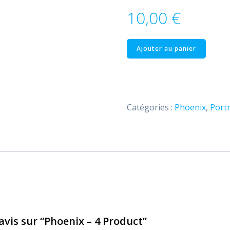
10,00
€
quantité
Ajouter au panier
de
Phoenix
–
4
Catégories :
Phoenix
,
Portr
Product
 avis sur “Phoenix – 4 Product”