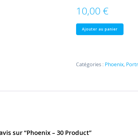
10,00
€
quantité
Ajouter au panier
de
Phoenix
–
30
Catégories :
Phoenix
,
Portr
Product
 avis sur “Phoenix – 30 Product”