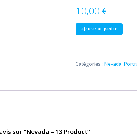
10,00
€
quantité
Ajouter au panier
de
Nevada
–
13
Catégories :
Nevada
,
Portr
Product
 avis sur “Nevada – 13 Product”