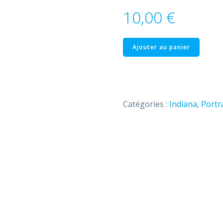
10,00
€
quantité
Ajouter au panier
de
Indiana
–
30
Catégories :
Indiana
,
Portr
Product