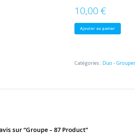
10,00
€
quantité
Ajouter au panier
de
Groupe
–
87
Catégories :
Duo - Groupe
Product
 avis sur “Groupe – 87 Product”