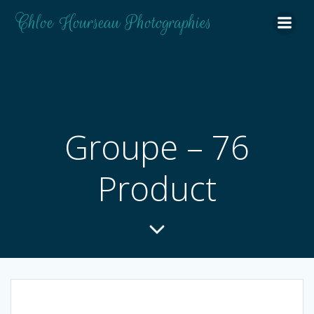
Aller
Chloe Hourseau Photographies
au
contenu
Groupe – 76
Product