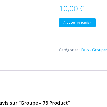
10,00
€
quantité
Ajouter au panier
de
Groupe
–
73
Catégories :
Duo - Groupe
Product
 avis sur “Groupe – 73 Product”