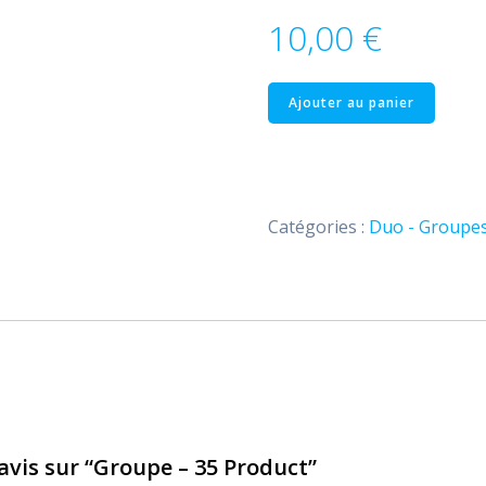
10,00
€
quantité
Ajouter au panier
de
Groupe
–
35
Catégories :
Duo - Groupe
Product
 avis sur “Groupe – 35 Product”