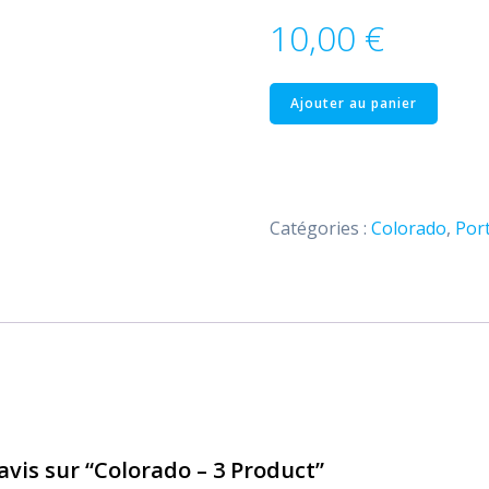
10,00
€
quantité
Ajouter au panier
de
Colorado
–
3
Catégories :
Colorado
,
Port
Product
 avis sur “Colorado – 3 Product”