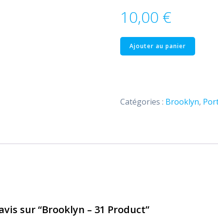
10,00
€
quantité
Ajouter au panier
de
Brooklyn
–
31
Catégories :
Brooklyn
,
Port
Product
 avis sur “Brooklyn – 31 Product”