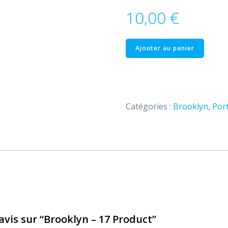
10,00
€
quantité
Ajouter au panier
de
Brooklyn
–
17
Catégories :
Brooklyn
,
Port
Product
 avis sur “Brooklyn – 17 Product”